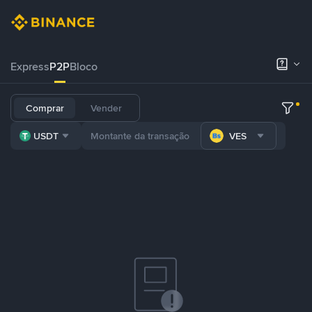
Express
P2P
Bloco
Comprar
Vender
USDT
VES