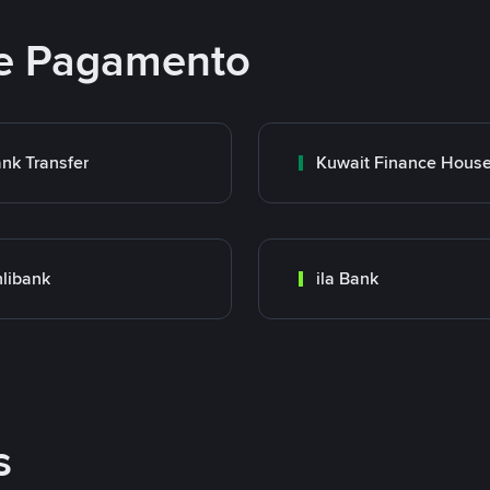
e Pagamento
nk Transfer
libank
ila Bank
s