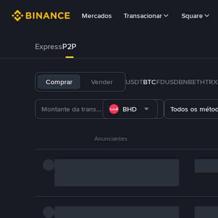
Mercados
Transacionar
Square
Express
P2P
Comprar
Vender
USDT
BTC
FDUSD
BNB
ETH
TRX
BHD
Todos os méto
Anunciantes