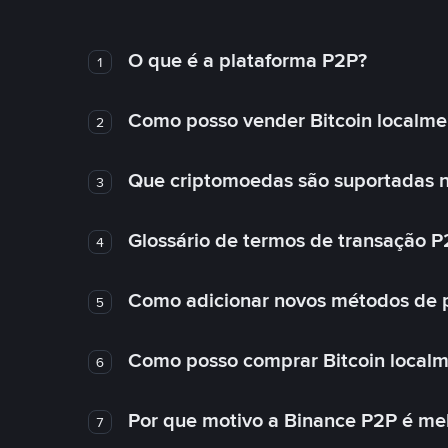
O que é a plataforma P2P?
1
Como posso vender Bitcoin localme
2
Que criptomoedas são suportadas n
3
Glossário de termos de transação P
4
Como adicionar novos métodos de
5
Como posso comprar Bitcoin local
6
Por que motivo a Binance P2P é me
7