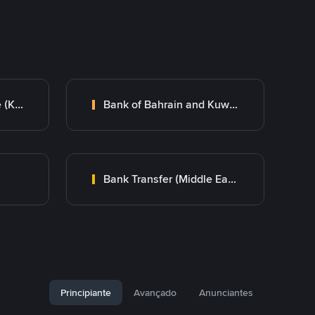
Kuwait Finance House (KFH)
Bank of Bahrain and Kuwait B.S.C.
Bank Transfer (Middle East)
Principiante
Avançado
Anunciantes