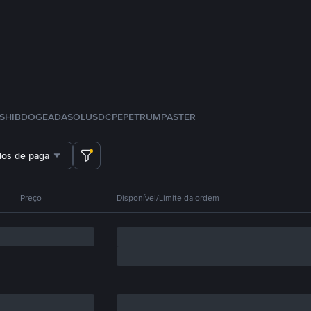
SHIB
DOGE
ADA
SOL
USDC
PEPE
TRUMP
ASTER
dos de pagamento
Preço
Disponível/Limite da ordem