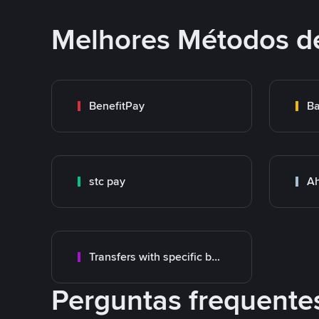
Melhores Métodos d
BenefitPay
Ba
stc pay
Ah
Transfers with specific bank
Perguntas frequente