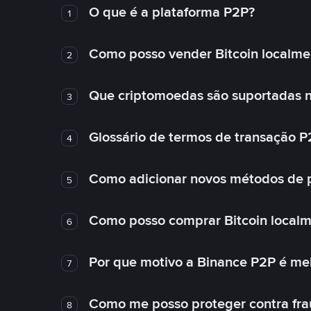
O que é a plataforma P2P?
1
Como posso vender Bitcoin localme
2
Que criptomoedas são suportadas n
3
Glossário de termos de transação P
4
Como adicionar novos métodos de
5
Como posso comprar Bitcoin local
6
Por que motivo a Binance P2P é me
7
Como me posso proteger contra fra
8