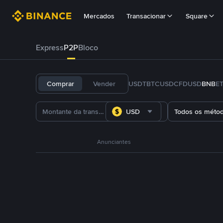
Mercados
Transacionar
Square
Express
P2P
Bloco
Comprar
Vender
USDT
BTC
USDC
FDUSD
BNB
E
USD
Todos os méto
Anunciantes