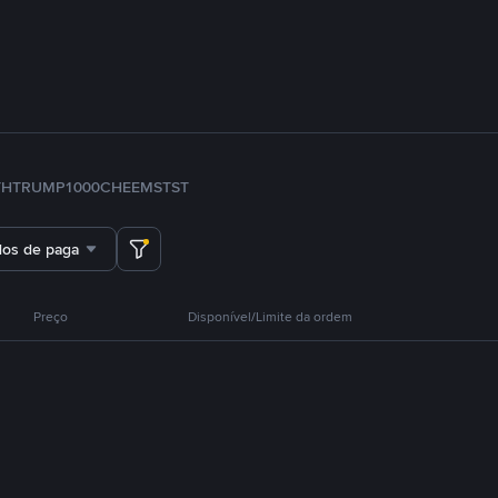
TH
TRUMP
1000CHEEMS
TST
dos de pagamento
Preço
Disponível/Limite da ordem