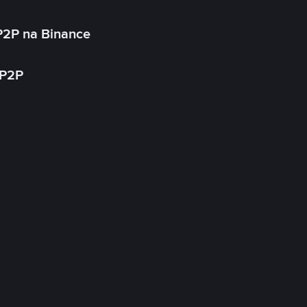
P2P na Binance
 P2P