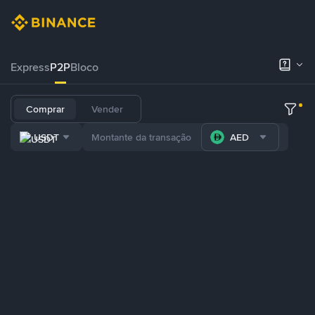
Express
P2P
Bloco
Comprar
Vender
USDT
AED