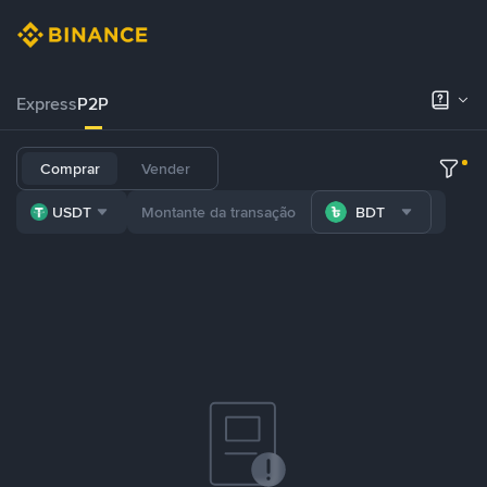
Express
P2P
Comprar
Vender
USDT
BDT