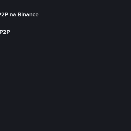
P2P na Binance
 P2P