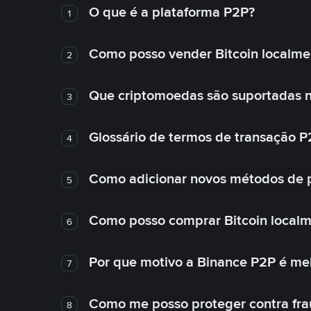
O que é a plataforma P2P?
1
Como posso vender Bitcoin localme
2
Que criptomoedas são suportadas n
3
Glossário de termos de transação P
4
Como adicionar novos métodos de
5
Como posso comprar Bitcoin local
6
Por que motivo a Binance P2P é me
7
Como me posso proteger contra fra
8