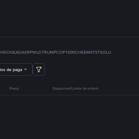
TH
DOGE
ADA
XRP
WLD
TRUMP
COP
1000CHEEMS
TST
SOL
U
dos de pagamento
Preço
Disponível/Limite da ordem