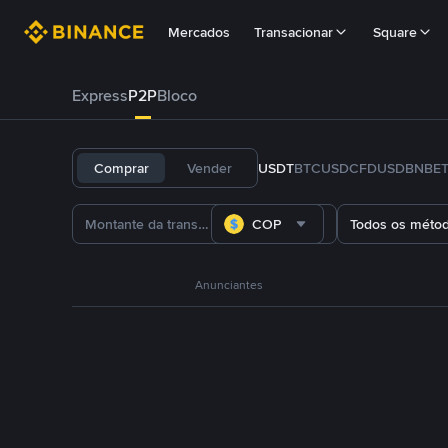
Mercados
Transacionar
Square
Express
P2P
Bloco
Comprar
Vender
USDT
BTC
USDC
FDUSD
BNB
E
COP
Todos os méto
Anunciantes