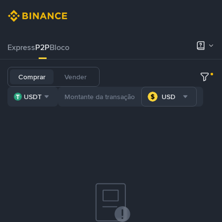
Express
P2P
Bloco
Comprar
Vender
USDT
USD