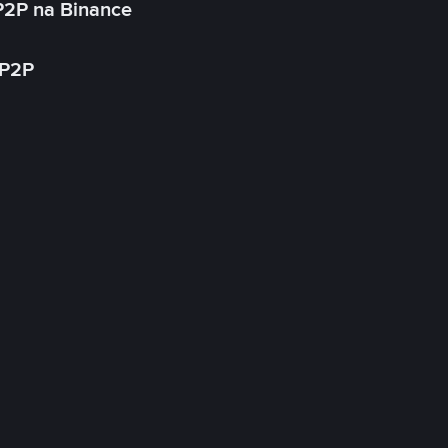
P2P na Binance
 P2P