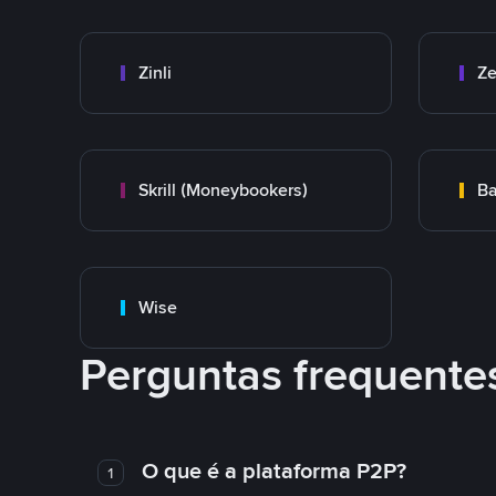
Zinli
Ze
Skrill (Moneybookers)
Ba
Wise
Perguntas frequente
O que é a plataforma P2P?
1