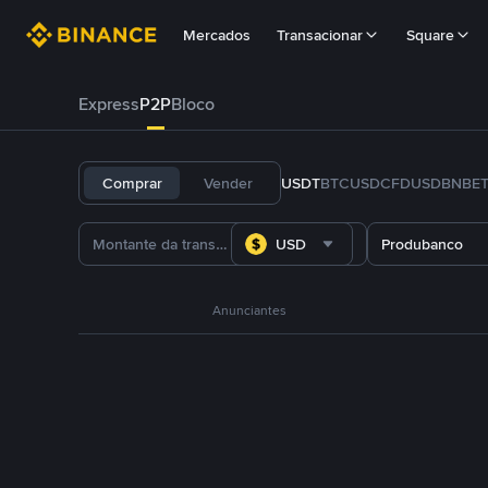
Mercados
Transacionar
Square
Express
P2P
Bloco
Comprar
Vender
USDT
BTC
USDC
FDUSD
BNB
E
USD
Produbanco
Anunciantes