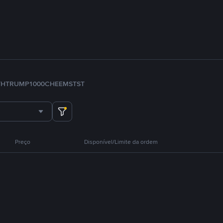
TH
TRUMP
1000CHEEMS
TST
Preço
Disponível/Limite da ordem