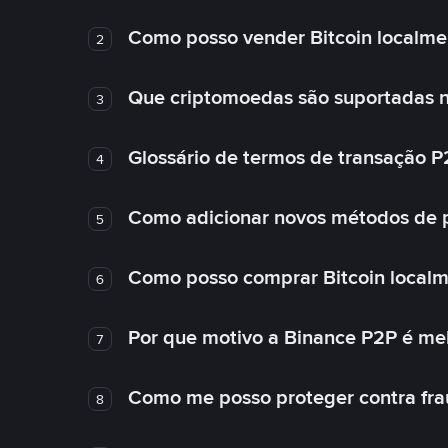
Como posso vender Bitcoin localme
2
Que criptomoedas são suportadas n
3
Glossário de termos de transação P
4
Como adicionar novos métodos de
5
Como posso comprar Bitcoin local
6
Por que motivo a Binance P2P é me
7
Como me posso proteger contra fra
8