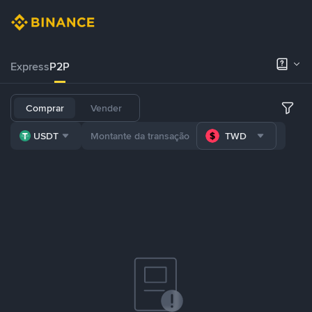
Express
P2P
Comprar
Vender
USDT
TWD