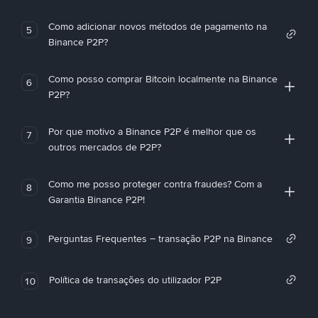
Como adicionar novos métodos de pagamento na
5
Binance P2P?
Como posso comprar Bitcoin localmente na Binance
6
P2P?
Por que motivo a Binance P2P é melhor que os
7
outros mercados de P2P?
Como me posso proteger contra fraudes? Com a
8
Garantia Binance P2P!
Perguntas Frequentes – transação P2P na Binance
9
Política de transações do utilizador P2P
10