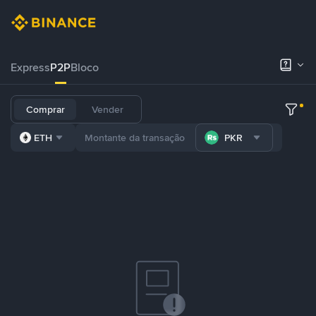
Express
P2P
Bloco
Comprar
Vender
ETH
PKR