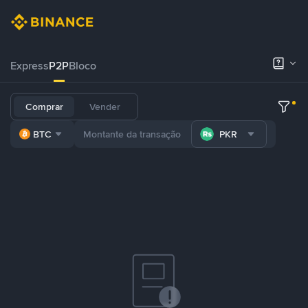
Express
P2P
Bloco
Comprar
Vender
BTC
PKR