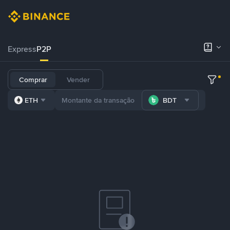
Express
P2P
Comprar
Vender
ETH
BDT