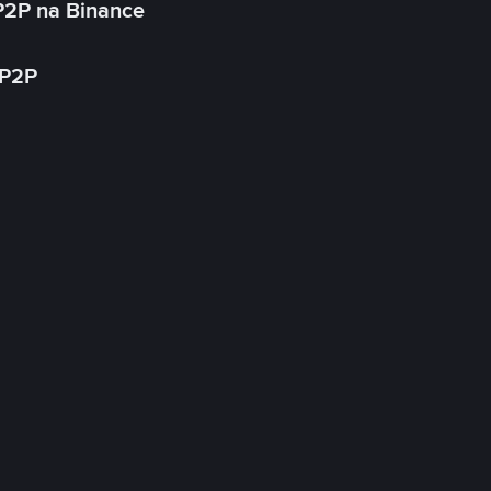
P2P na Binance
 P2P