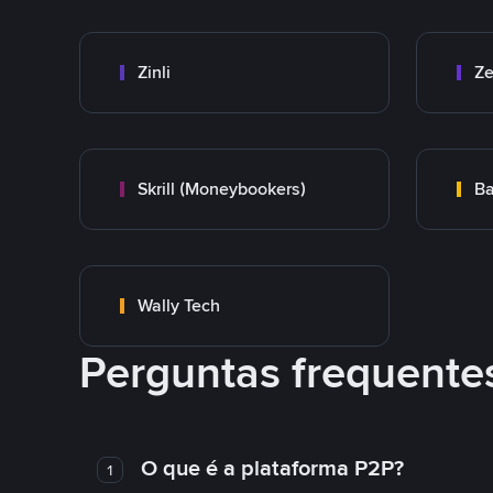
Zinli
Ze
Skrill (Moneybookers)
Ba
Wally Tech
Perguntas frequente
O que é a plataforma P2P?
1