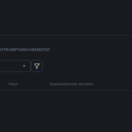
TH
TRUMP
1000CHEEMS
TST
Preço
Disponível/Limite da ordem