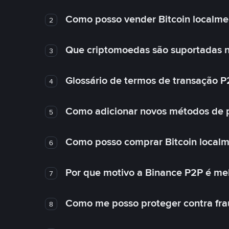
Como posso vender Bitcoin localme
2
Que criptomoedas são suportadas n
3
Glossário de termos de transação P
4
Como adicionar novos métodos de
5
Como posso comprar Bitcoin local
6
Por que motivo a Binance P2P é me
7
Como me posso proteger contra fra
8