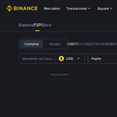
Mercados
Transacionar
Square
Express
P2P
Bloco
Comprar
Vender
USDT
BTC
USDC
FDUSD
BNB
E
USD
Paytm
Anunciantes