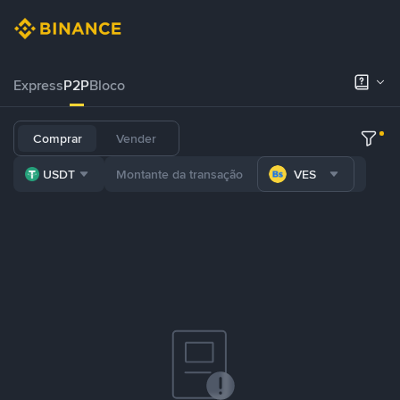
Express
P2P
Bloco
Comprar
Vender
USDT
VES