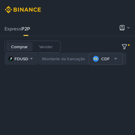
Express
P2P
Comprar
Vender
FDUSD
CDF