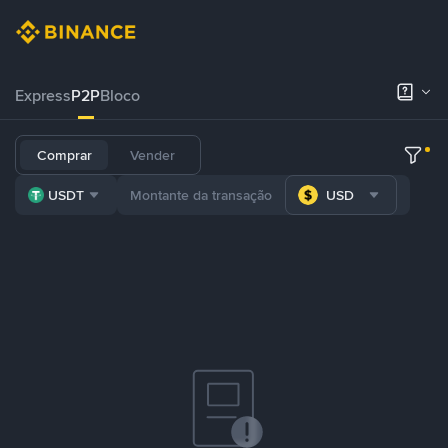
Express
P2P
Bloco
Comprar
Vender
USDT
USD