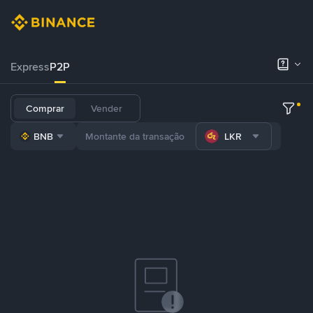
Express
P2P
Comprar
Vender
BNB
LKR