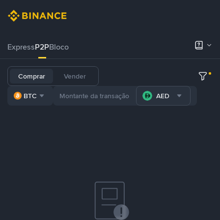
Express
P2P
Bloco
Comprar
Vender
BTC
AED