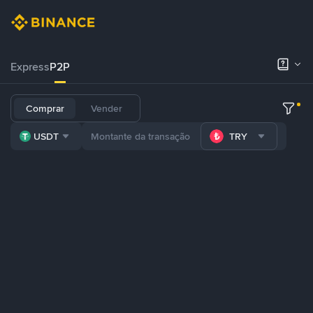
Express
P2P
Comprar
Vender
USDT
TRY