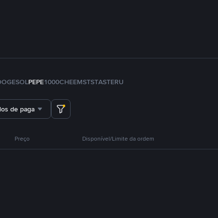
DOGE
SOL
PEPE
1000CHEEMS
TST
ASTER
U
dos de pagamento
Preço
Disponível/Limite da ordem