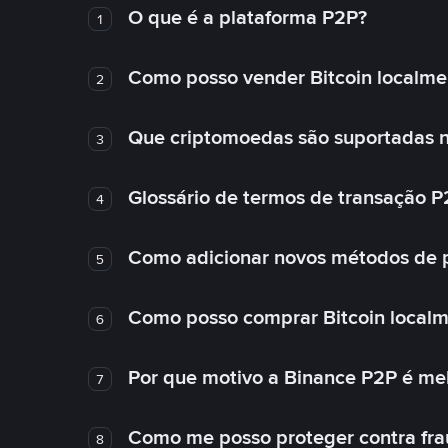
O que é a plataforma P2P?
1
Como posso vender Bitcoin localme
2
Que criptomoedas são suportadas n
3
Glossário de termos de transação P
4
Como adicionar novos métodos de
5
Como posso comprar Bitcoin local
6
Por que motivo a Binance P2P é me
7
Como me posso proteger contra fra
8