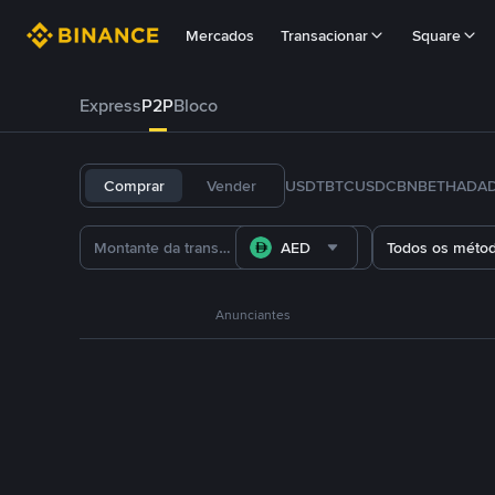
Mercados
Transacionar
Square
Express
P2P
Bloco
Comprar
Vender
USDT
BTC
USDC
BNB
ETH
ADA
AED
Todos os méto
Anunciantes