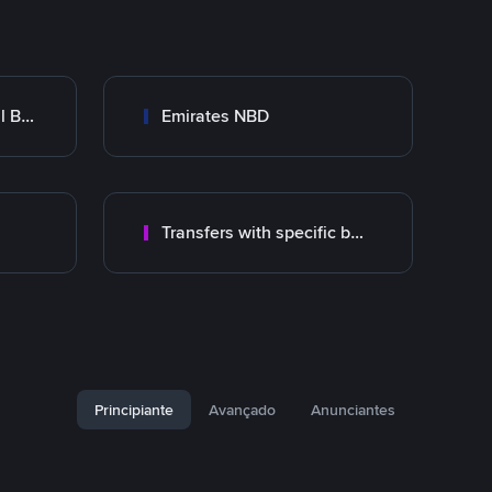
Abu Dhabi Commercial Bank ADCB
Emirates NBD
Transfers with specific bank
Principiante
Avançado
Anunciantes