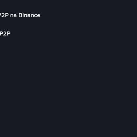
P2P na Binance
 P2P