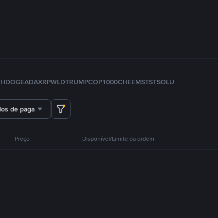
TH
DOGE
ADA
XRP
WLD
TRUMP
COP
1000CHEEMS
TST
SOL
U
dos de pagamento
Preço
Disponível/Limite da ordem