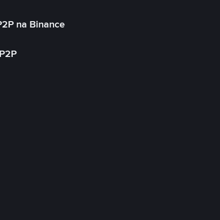
P2P na Binance
 P2P