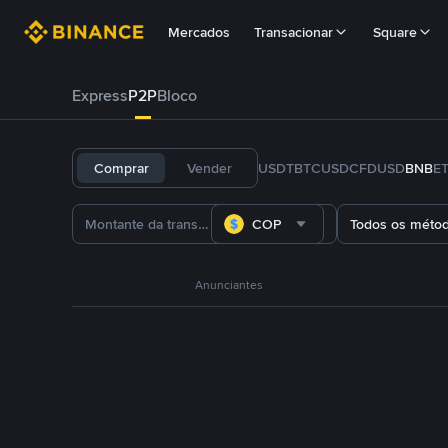
Mercados
Transacionar
Square
Express
P2P
Bloco
Comprar
Vender
USDT
BTC
USDC
FDUSD
BNB
E
COP
Todos os méto
Anunciantes