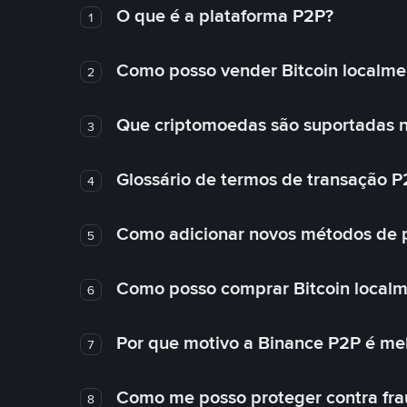
O que é a plataforma P2P?
1
Como posso vender Bitcoin localme
2
Que criptomoedas são suportadas n
3
Glossário de termos de transação P
4
Como adicionar novos métodos de
5
Como posso comprar Bitcoin local
6
Por que motivo a Binance P2P é me
7
Como me posso proteger contra fra
8