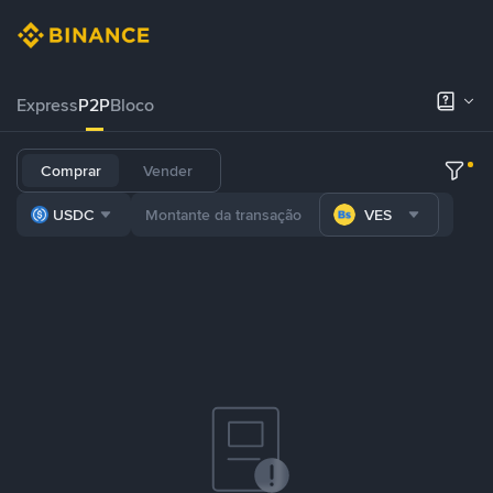
Express
P2P
Bloco
Comprar
Vender
USDC
VES