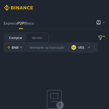
Express
P2P
Bloco
Comprar
Vender
BNB
VES