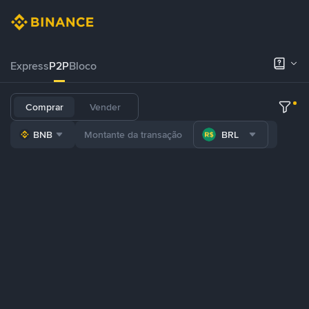
Express
P2P
Bloco
Comprar
Vender
BNB
BRL