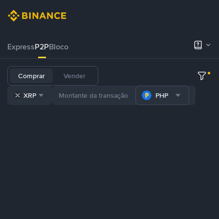
Express
P2P
Bloco
Comprar
Vender
XRP
PHP