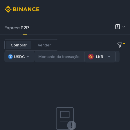
Express
P2P
Comprar
Vender
USDC
LKR