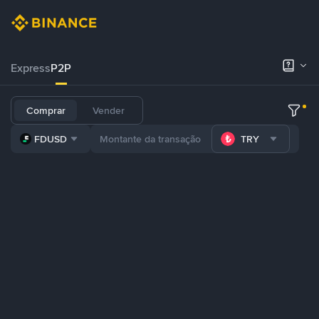
Express
P2P
Comprar
Vender
FDUSD
TRY