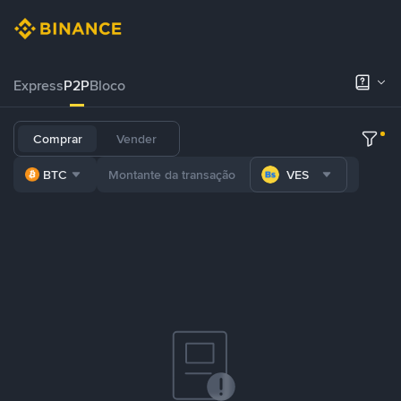
Express
P2P
Bloco
Comprar
Vender
BTC
VES