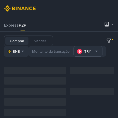
Express
P2P
Comprar
Vender
BNB
TRY