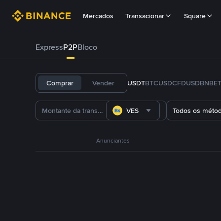
Mercados
Transacionar
Square
Express
P2P
Bloco
Comprar
Vender
USDT
BTC
USDC
FDUSD
BNB
E
VES
Todos os méto
Anunciantes