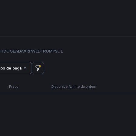
TH
DOGE
ADA
XRP
WLD
TRUMP
SOL
dos de pagamento
Preço
Disponível/Limite da ordem