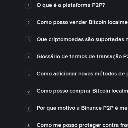
O que é a plataforma P2P?
1
Como posso vender Bitcoin localme
2
Que criptomoedas são suportadas n
3
Glossário de termos de transação P
4
Como adicionar novos métodos de
5
Como posso comprar Bitcoin local
6
Por que motivo a Binance P2P é me
7
Como me posso proteger contra fra
8