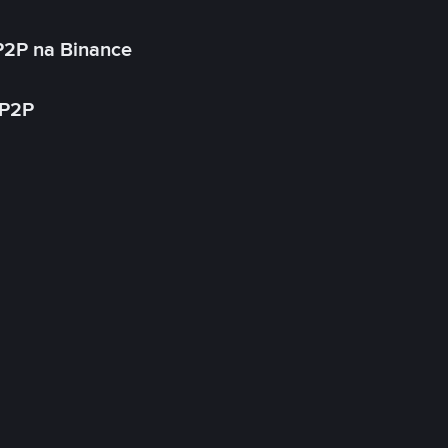
P2P na Binance
 P2P