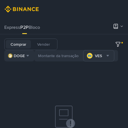
Express
P2P
Bloco
Comprar
Vender
DOGE
VES