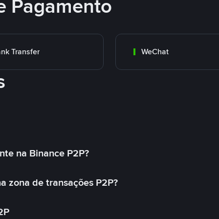
e Pagamento
nk Transfer
WeChat
s
nte na Binance P2P?
a zona de transações P2P?
2P