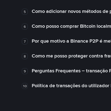
Como adicionar novos métodos de
5
Como posso comprar Bitcoin local
6
Por que motivo a Binance P2P é me
7
Como me posso proteger contra fra
8
Perguntas Frequentes – transação 
9
Política de transações do utilizador
10