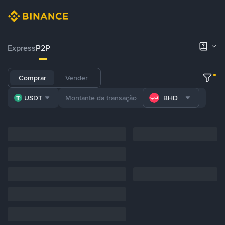
Express
P2P
Comprar
Vender
USDT
BHD