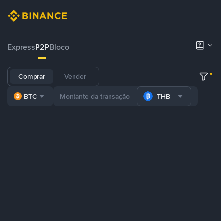
Express
P2P
Bloco
Comprar
Vender
BTC
THB