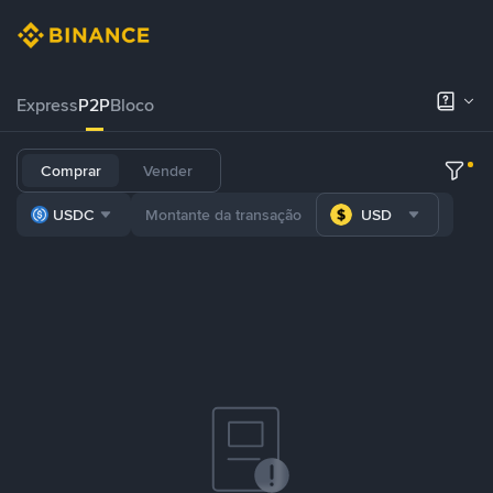
Express
P2P
Bloco
Comprar
Vender
USDC
USD