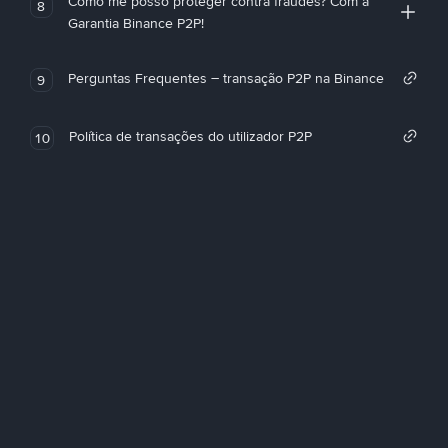
Como me posso proteger contra fraudes? Com a
8
Garantia Binance P2P!
Perguntas Frequentes – transação P2P na Binance
9
Política de transações do utilizador P2P
10