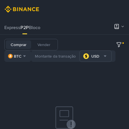
Express
P2P
Bloco
Comprar
Vender
BTC
USD