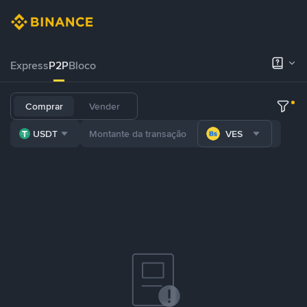
Express
P2P
Bloco
Comprar
Vender
USDT
VES