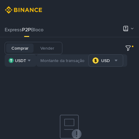
Express
P2P
Bloco
Comprar
Vender
USDT
USD