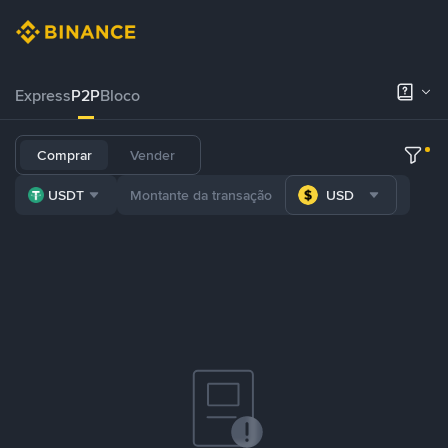
Express
P2P
Bloco
Comprar
Vender
USDT
USD