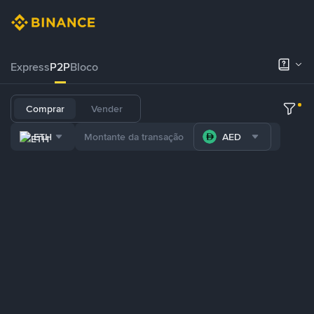
Express
P2P
Bloco
Comprar
Vender
ETH
AED