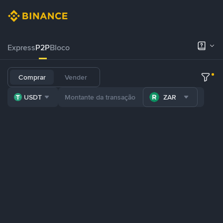
Express
P2P
Bloco
Comprar
Vender
USDT
ZAR