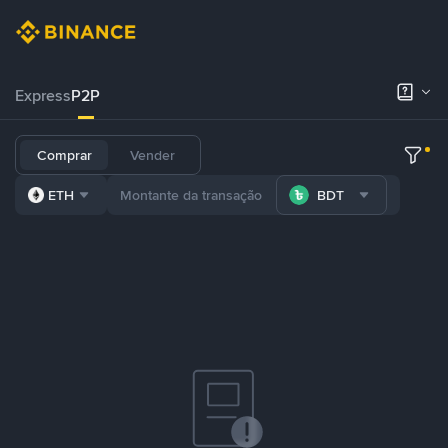
Express
P2P
Comprar
Vender
ETH
BDT