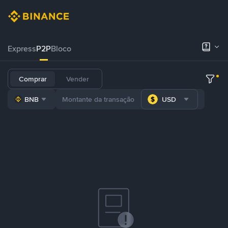
Express
P2P
Bloco
Comprar
Vender
BNB
USD