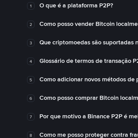
O que é a plataforma P2P?
1
Como posso vender Bitcoin localme
2
Que criptomoedas são suportadas n
3
Glossário de termos de transação P
4
Como adicionar novos métodos de
5
Como posso comprar Bitcoin local
6
Por que motivo a Binance P2P é me
7
Como me posso proteger contra fra
8