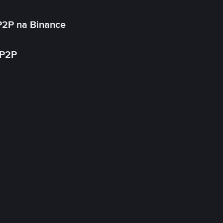
P2P na Binance
 P2P