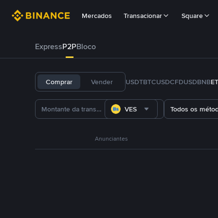
Mercados
Transacionar
Square
Express
P2P
Bloco
Comprar
Vender
USDT
BTC
USDC
FDUSD
BNB
E
VES
Todos os méto
Anunciantes