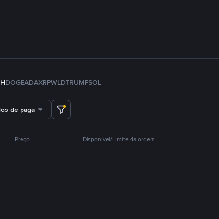
TH
DOGE
ADA
XRP
WLD
TRUMP
SOL
dos de pagamento
Preço
Disponível/Limite da ordem