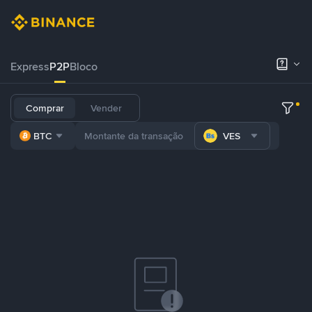
Express
P2P
Bloco
Comprar
Vender
BTC
VES