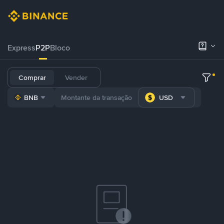
Express
P2P
Bloco
Comprar
Vender
BNB
USD