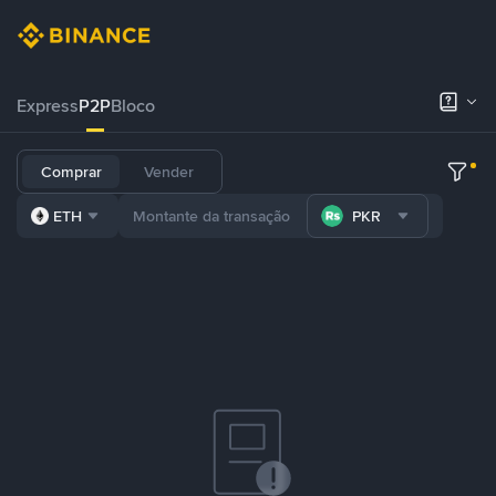
Express
P2P
Bloco
Comprar
Vender
ETH
PKR