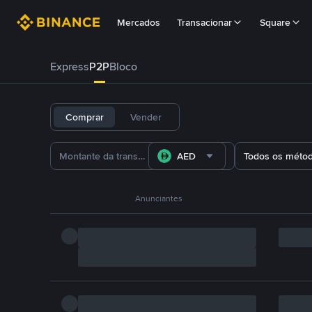
Mercados
Transacionar
Square
Express
P2P
Bloco
Comprar
Vender
AED
Todos os méto
Anunciantes