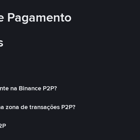
e Pagamento
s
nte na Binance P2P?
a zona de transações P2P?
2P