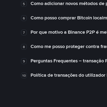
Como adicionar novos métodos de
5
Como posso comprar Bitcoin local
6
Por que motivo a Binance P2P é me
7
Como me posso proteger contra fra
8
Perguntas Frequentes – transação 
9
Política de transações do utilizador
10