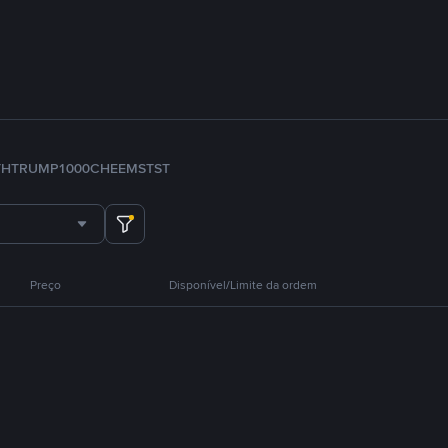
TH
TRUMP
1000CHEEMS
TST
Preço
Disponível/Limite da ordem