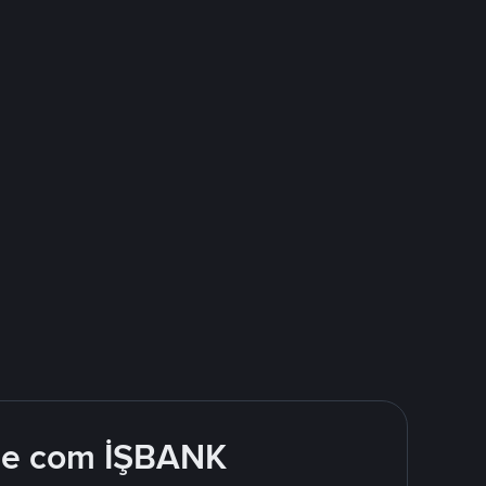
nde com İŞBANK