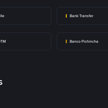
lle
Bank Transfer
rTM
Banco Pichincha
s