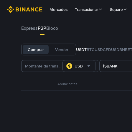
Mercados
Transacionar
Square
Express
P2P
Bloco
Comprar
Vender
USDT
BTC
USDC
FDUSD
BNB
E
USD
İŞBANK
Anunciantes