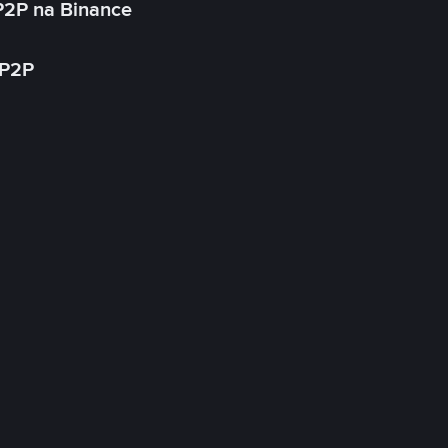
P2P na Binance
 P2P