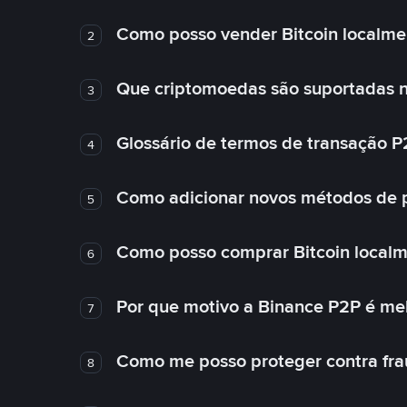
Como posso vender Bitcoin localme
2
Que criptomoedas são suportadas n
3
Glossário de termos de transação P
4
Como adicionar novos métodos de
5
Como posso comprar Bitcoin local
6
Por que motivo a Binance P2P é me
7
Como me posso proteger contra fra
8