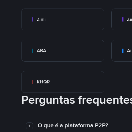
Zinli
Ze
ABA
Ai
KHQR
Perguntas frequente
O que é a plataforma P2P?
1