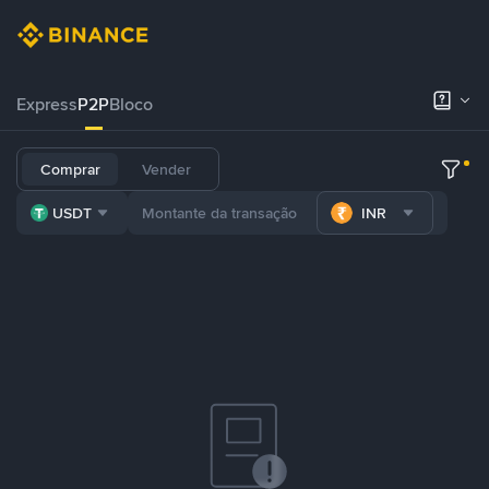
Express
P2P
Bloco
Comprar
Vender
USDT
INR