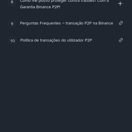
Como me posso proteger contra fraudes? Com a
8
Garantia Binance P2P!
Perguntas Frequentes – transação P2P na Binance
9
Política de transações do utilizador P2P
10